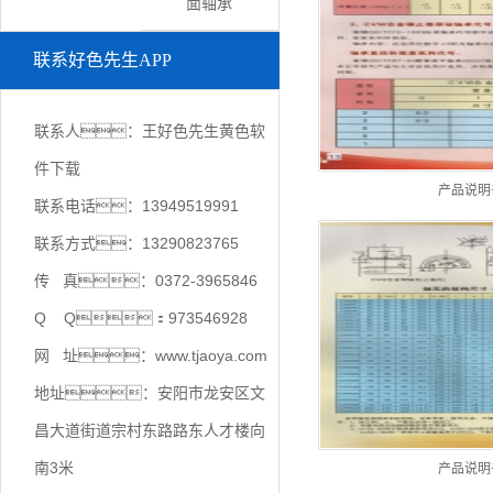
面轴承
联系好色先生APP
联系人：王好色先生黄色软
件下载
产品说明
联系电话：13949519991
联系方式：13290823765
传 真：0372-3965846
Q Q：973546928
网 址：www.tjaoya.com
地址：安阳市龙安区文
昌大道街道宗村东路路东人才楼向
南3米
产品说明